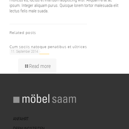
ipsum. Integer aliquam purus. Quisque lorem tortor malesuada elit
lectus felis male suada.
Related posts
Cum sociis natoque penatibus et ultrices
11. September 2014
Read more
ANFAHRT
ÖFFNUNGSZEITEN