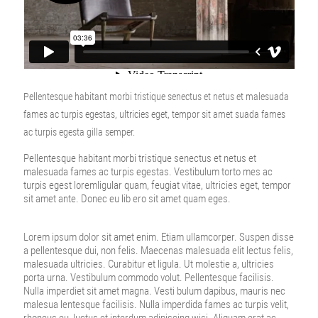
Pellentesque habitant morbi tristique senectus et netus et malesuada
fames ac turpis egestas, ultricies eget, tempor sit amet suada fames
ac turpis egesta gilla semper.
Pellentesque habitant morbi tristique senectus et netus et
malesuada fames ac turpis egestas. Vestibulum torto mes ac
turpis egest loremligular quam, feugiat vitae, ultricies eget, tempor
sit amet ante. Donec eu lib ero sit amet quam eges.
Lorem ipsum dolor sit amet enim. Etiam ullamcorper. Suspen disse
a pellentesque dui, non felis. Maecenas malesuada elit lectus felis,
malesuada ultricies. Curabitur et ligula. Ut molestie a, ultricies
porta urna. Vestibulum commodo volut. Pellentesque facilisis.
Nulla imperdiet sit amet magna. Vesti bulum dapibus, mauris nec
malesua lentesque facilisis. Nulla imperdida fames ac turpis velit,
rhoncus eu, luctus et interdum adipiscing wisi. Aliquam erat ac