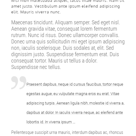
wisi nibh malesuada aliquet, lacus vitae mauris. Nam sit
amet justo. Vestibulum ante ipsum eleifend adipiscing
elit. Mauris viverra nunc.
Maecenas tincidunt. Aliquam semper. Sed eget nisl.
Aenean gravida vitae, consequat lorem fermentum
rutrum. Nunc id risus. Donec ullamcorper convallis.
Donec urna quis sollicitudin mi eget ipsum adipiscing
non, iaculis scelerisque. Duis sodales at, elit. Sed
dignissim justo. Suspendisse fermentum erat. Duis
consequat tortor. Mauris ut tellus a dolor.
Suspendisse nec tellus.
Praesent dapibus, neque id cursus faucibus, tortor neque
egestas augue, eu vulputate magna eros eu erat. Vitae
adipiscing turpis. Aenean ligula nibh, molestie id viverra a,
dapibus at dolor. In iaculis viverra neque, ac eleifend ante
lobortis id. In viverra ipsum …
Pellentesque suscipit urna mauris, interdum dapibus ac, rhoncus