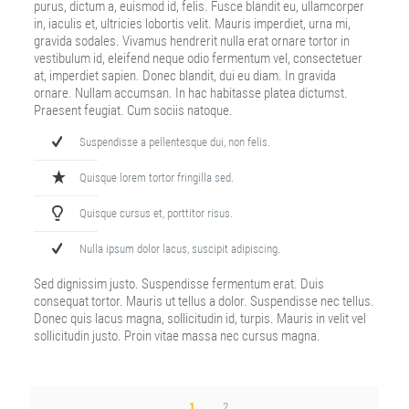
purus, dictum a, euismod id, felis. Fusce blandit eu, ullamcorper
in, iaculis et, ultricies lobortis velit. Mauris imperdiet, urna mi,
gravida sodales. Vivamus hendrerit nulla erat ornare tortor in
vestibulum id, eleifend neque odio fermentum vel, consectetuer
at, imperdiet sapien. Donec blandit, dui eu diam. In gravida
ornare. Nullam accumsan. In hac habitasse platea dictumst.
Praesent feugiat. Cum sociis natoque.
Suspendisse a pellentesque dui, non felis.
Quisque lorem tortor fringilla sed.
Quisque cursus et, porttitor risus.
Nulla ipsum dolor lacus, suscipit adipiscing.
Sed dignissim justo. Suspendisse fermentum erat. Duis
consequat tortor. Mauris ut tellus a dolor. Suspendisse nec tellus.
Donec quis lacus magna, sollicitudin id, turpis. Mauris in velit vel
sollicitudin justo. Proin vitae massa nec cursus magna.
1
2